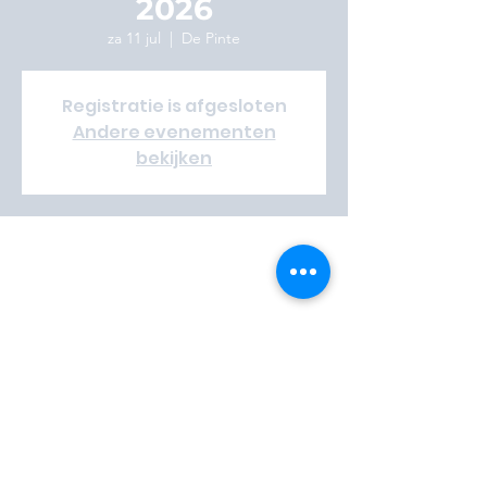
2026
za 11 jul
  |  
De Pinte
Registratie is afgesloten
Andere evenementen
bekijken
Time & Location
11 jul 2026, 12:00 – 18 jul 2026, 12:00
De Pinte, Sportwegel 7, 9840 De Pinte,
België
Vrijwilliger