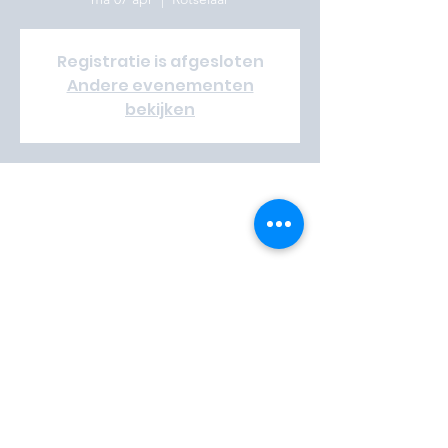
Registratie is afgesloten
Andere evenementen
bekijken
Time & Location
07 apr 2025, 14:00
Rotselaar, Aarschotsesteenweg 39, 3110
Rotselaar, België
Vrijwilliger