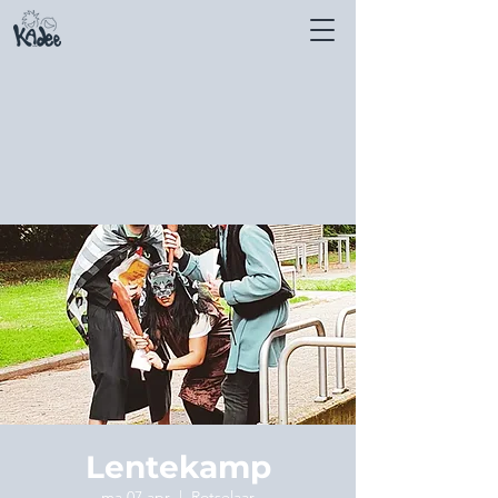
Lentekamp
ma 07 apr
  |  
Rotselaar