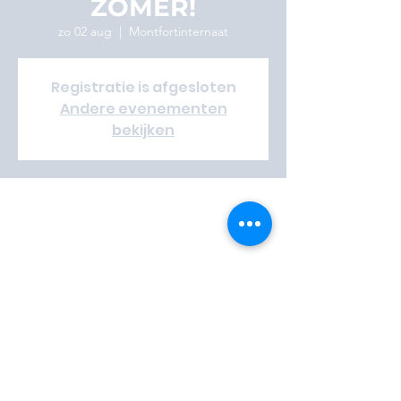
ZOMER!
zo 02 aug
  |  
Montfortinternaat
Registratie is afgesloten
Andere evenementen
bekijken
Time & Location
02 aug 2026, 14:00 – 07 aug 2026, 17:00
Montfortinternaat, Aarschotsesteenweg 39,
3110 Rotselaar, België
Vrijwilliger