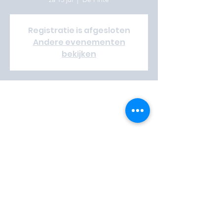
Registratie is afgesloten
Andere evenementen
bekijken
Time & Location
13 jul 2024, 14:00 – 20 jul 2024, 14:00
De Pinte, Sportwegel 7, 9840 De Pinte,
België
Vrijwilliger