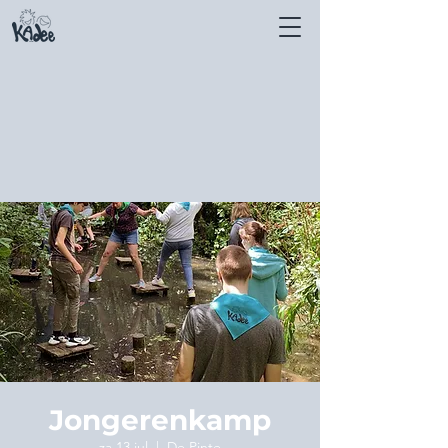
Jongerenkamp
za 13 jul
  |  
De Pinte