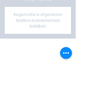
Registratie is afgesloten
Andere evenementen
bekijken
Time & Location
05 jul 2024, 11:00 – 13 jul 2024, 11:00
De Pinte, Sportwegel 7, 9840 De Pinte,
België
Vrijwilliger