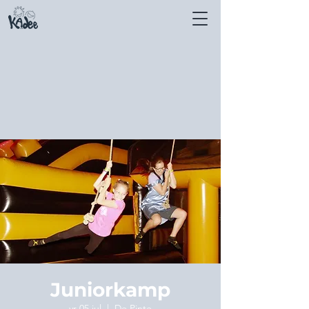
Juniorkamp
vr 05 jul
  |  
De Pinte