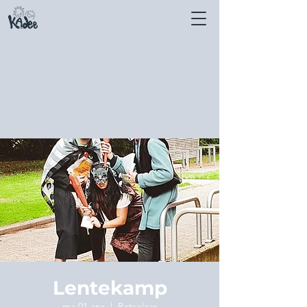
Lentekamp
ma 01 apr
  |  
Rotselaar