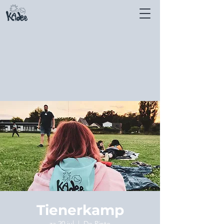
Tienerkamp
za 20 jul
  |  
De Pinte