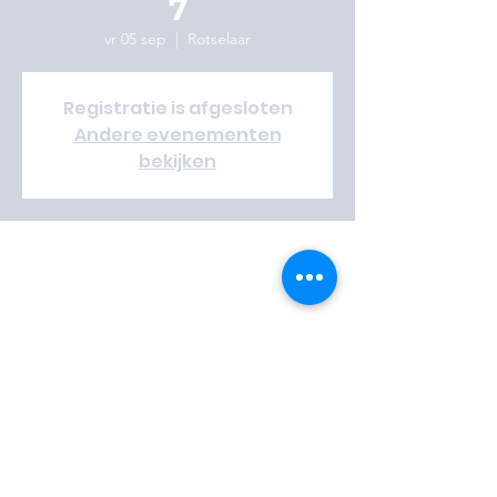
7
vr 05 sep
  |  
Rotselaar
Registratie is afgesloten
Andere evenementen
bekijken
Time & Location
05 sep 2025, 18:00 – 07 sep 2025, 16:00
Rotselaar, Aarschotsesteenweg 39, 3110
Rotselaar, België
Vrijwilliger