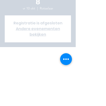
8
vr 10 okt
  |  
Rotselaar
Registratie is afgesloten
Andere evenementen
bekijken
Time & Location
10 okt 2025, 17:00 – 12 okt 2025, 17:00
Rotselaar, Aarschotsesteenweg 39, 3110
Rotselaar, België
Vrijwilliger